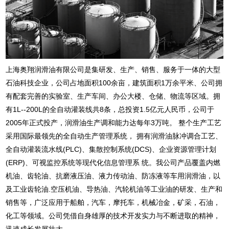
上海奥翔润滑油有限公司是集研发、生产、销售、服务于一体的大型
石油科技企业，公司占地面积100余亩，建筑面积1万余平米、公司拥
有配套完善的实验室、生产车间、办公大楼、仓储、物流等区域。拥
有1L--200L的全自动灌装线共8条，总投资1.5亿元人民币，公司于
2005年正式投产，润滑油生产调和能力达每年3万吨。 整个生产工艺
采用国际最领先的全自动生产管理系统， 拥有润滑油脉冲调合工艺、
全自动灌装流水线(PLC)、集散控制系统(DCS)、企业资源管理计划
(ERP)、可视监控系统等现代化信息管理系 统。我公司产品覆盖内燃
机油、齿轮油、抗磨液压油、液力传动油、防冻液等车用润滑油，以
及工业齿轮油.空压机油、导热油、汽轮机油等工业油的研发、生产和
销售等，广泛应用于船舶，汽车，摩托车，机械冶金，矿采，石油，
化工等领域。公司凭借自身雄厚的技术开发实力与不断进取的精神，
迅速成长发展壮大......