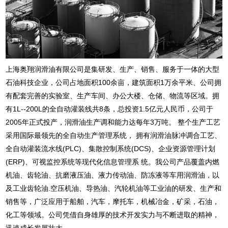
上海奥翔润滑油有限公司是集研发、生产、销售、服务于一体的大型
石油科技企业，公司占地面积100余亩，建筑面积1万余平米、公司拥
有配套完善的实验室、生产车间、办公大楼、仓储、物流等区域。拥
有1L--200L的全自动灌装线共8条，总投资1.5亿元人民币，公司于
2005年正式投产，润滑油生产调和能力达每年3万吨。 整个生产工艺
采用国际最领先的全自动生产管理系统， 拥有润滑油脉冲调合工艺、
全自动灌装流水线(PLC)、集散控制系统(DCS)、企业资源管理计划
(ERP)、可视监控系统等现代化信息管理系 统。我公司产品覆盖内燃
机油、齿轮油、抗磨液压油、液力传动油、防冻液等车用润滑油，以
及工业齿轮油.空压机油、导热油、汽轮机油等工业油的研发、生产和
销售等，广泛应用于船舶，汽车，摩托车，机械冶金，矿采，石油，
化工等领域。公司凭借自身雄厚的技术开发实力与不断进取的精神，
迅速成长发展壮大......