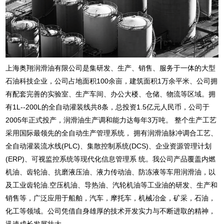
上海奥翔润滑油有限公司是集研发、生产、销售、服务于一体的大型
石油科技企业，公司占地面积100余亩，建筑面积1万余平米、公司拥
有配套完善的实验室、生产车间、办公大楼、仓储、物流等区域。拥
有1L--200L的全自动灌装线共8条，总投资1.5亿元人民币，公司于
2005年正式投产，润滑油生产调和能力达每年3万吨。 整个生产工艺
采用国际最领先的全自动生产管理系统， 拥有润滑油脉冲调合工艺、
全自动灌装流水线(PLC)、集散控制系统(DCS)、企业资源管理计划
(ERP)、可视监控系统等现代化信息管理系 统。我公司产品覆盖内燃
机油、齿轮油、抗磨液压油、液力传动油、防冻液等车用润滑油，以
及工业齿轮油.空压机油、导热油、汽轮机油等工业油的研发、生产和
销售等，广泛应用于船舶，汽车，摩托车，机械冶金，矿采，石油，
化工等领域。公司凭借自身雄厚的技术开发实力与不断进取的精神，
迅速成长发展壮大......