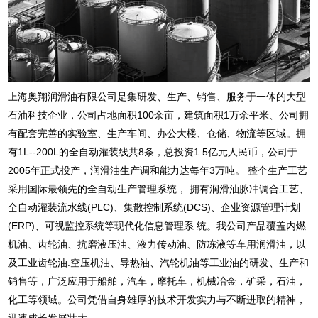
上海奥翔润滑油有限公司是集研发、生产、销售、服务于一体的大型
石油科技企业，公司占地面积100余亩，建筑面积1万余平米、公司拥
有配套完善的实验室、生产车间、办公大楼、仓储、物流等区域。拥
有1L--200L的全自动灌装线共8条，总投资1.5亿元人民币，公司于
2005年正式投产，润滑油生产调和能力达每年3万吨。 整个生产工艺
采用国际最领先的全自动生产管理系统， 拥有润滑油脉冲调合工艺、
全自动灌装流水线(PLC)、集散控制系统(DCS)、企业资源管理计划
(ERP)、可视监控系统等现代化信息管理系 统。我公司产品覆盖内燃
机油、齿轮油、抗磨液压油、液力传动油、防冻液等车用润滑油，以
及工业齿轮油.空压机油、导热油、汽轮机油等工业油的研发、生产和
销售等，广泛应用于船舶，汽车，摩托车，机械冶金，矿采，石油，
化工等领域。公司凭借自身雄厚的技术开发实力与不断进取的精神，
迅速成长发展壮大......