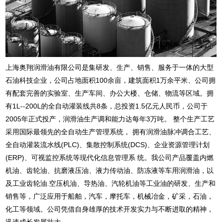
上海奥翔润滑油有限公司是集研发、生产、销售、服务于一体的大型
石油科技企业，公司占地面积100余亩，建筑面积1万余平米、公司拥
有配套完善的实验室、生产车间、办公大楼、仓储、物流等区域。拥
有1L--200L的全自动灌装线共8条，总投资1.5亿元人民币，公司于
2005年正式投产，润滑油生产调和能力达每年3万吨。 整个生产工艺
采用国际最领先的全自动生产管理系统， 拥有润滑油脉冲调合工艺、
全自动灌装流水线(PLC)、集散控制系统(DCS)、企业资源管理计划
(ERP)、可视监控系统等现代化信息管理系 统。我公司产品覆盖内燃
机油、齿轮油、抗磨液压油、液力传动油、防冻液等车用润滑油，以
及工业齿轮油.空压机油、导热油、汽轮机油等工业油的研发、生产和
销售等，广泛应用于船舶，汽车，摩托车，机械冶金，矿采，石油，
化工等领域。公司凭借自身雄厚的技术开发实力与不断进取的精神，
迅速成长发展壮大......