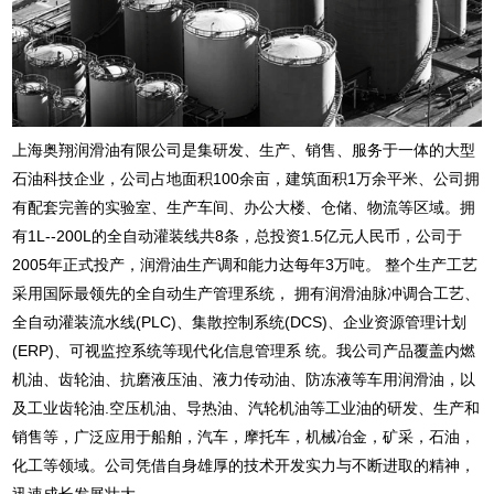
上海奥翔润滑油有限公司是集研发、生产、销售、服务于一体的大型
石油科技企业，公司占地面积100余亩，建筑面积1万余平米、公司拥
有配套完善的实验室、生产车间、办公大楼、仓储、物流等区域。拥
有1L--200L的全自动灌装线共8条，总投资1.5亿元人民币，公司于
2005年正式投产，润滑油生产调和能力达每年3万吨。 整个生产工艺
采用国际最领先的全自动生产管理系统， 拥有润滑油脉冲调合工艺、
全自动灌装流水线(PLC)、集散控制系统(DCS)、企业资源管理计划
(ERP)、可视监控系统等现代化信息管理系 统。我公司产品覆盖内燃
机油、齿轮油、抗磨液压油、液力传动油、防冻液等车用润滑油，以
及工业齿轮油.空压机油、导热油、汽轮机油等工业油的研发、生产和
销售等，广泛应用于船舶，汽车，摩托车，机械冶金，矿采，石油，
化工等领域。公司凭借自身雄厚的技术开发实力与不断进取的精神，
迅速成长发展壮大......